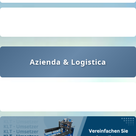
Carrelli di movimentazione
Sotto il gancio: pinze, magneti ecc.
Punti di ancoraggio
Azienda & Logistica
Sistemi di scaffalature
Sistemi di contenitori
Scale e pedane
NEU
NEU