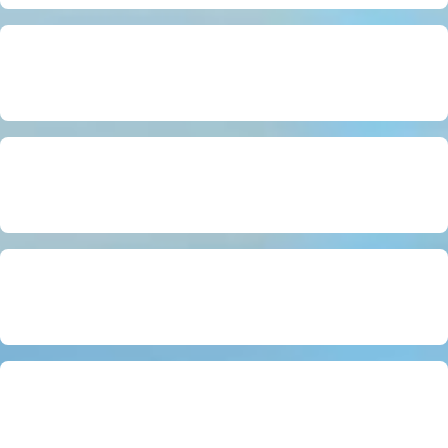
Catene di ancoraggio
Attrezzature manuali, carrelli ecc.
Traverse
Fissaggio del carico
Fasce di sollevamento & accessori
Attrezzature per gancio
Carriponte
Gru a bandiera
Gru a portale
Dispositivi di protezione individuale
Attrezzature pneumatiche
Bilance per gru