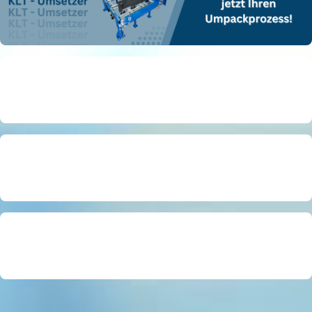
Tecnologia ambientale
Carrelli da officina
Accessori per carrelli elevatori
Attrezzature aziendali
Container per merci pericolose
Treno logistico - accessori
Transpallet
Sollevatori per vetro / ventose
Piattaforme di lavoro