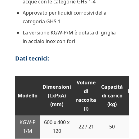
acque con le categorie GHS 1-4
Approvato per liquidi corrosivi della
categoria GHS 1
La versione KGW-P/M è dotata di griglia
in acciaio inox con fori
Dati tecnici:
Volume
Dimensioni
Capacità
di
Pes
Modello
(LxPxA)
di carico
raccolta
(kg)
(mm)
(kg)
(l)
KGW-P
600 x 400 x
11 /
22 / 21
50
1/M
120
16