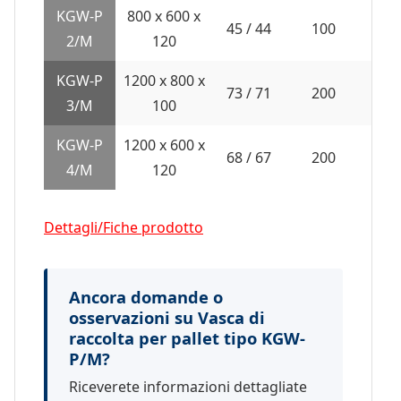
KGW-P
800 x 600 x
19 /
45 / 44
100
2/M
120
28
KGW-P
1200 x 800 x
32 /
73 / 71
200
3/M
100
47
KGW-P
1200 x 600 x
27 /
68 / 67
200
4/M
120
40
Dettagli/Fiche prodotto
Ancora domande o
osservazioni su Vasca di
raccolta per pallet tipo KGW-
P/M?
Riceverete informazioni dettagliate