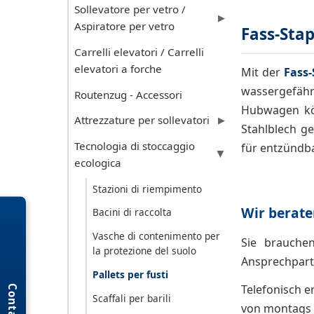
Sollevatore per vetro /
▶
Aspiratore per vetro
Fass-Stap
Carrelli elevatori / Carrelli
elevatori a forche
Mit der
Fass-
wassergefähr
Routenzug - Accessori
Hubwagen kön
Attrezzature per sollevatori
▶
Stahlblech ge
Tecnologia di stoccaggio
für entzündb
▶
ecologica
Stazioni di riempimento
Wir berate
Bacini di raccolta
Vasche di contenimento per
Sie brauche
la protezione del suolo
Ansprechpart
Pallets per fusti
Telefonisch e
Contatto
Scaffali per barili
von montags b