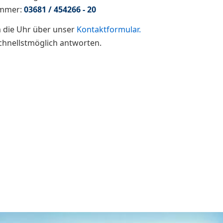
ummer:
03681 / 454266 - 20
 die Uhr über unser
Ko
ntaktformular
.
chnellstmöglich antworten.