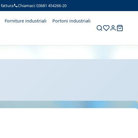
fattura
Chiamaci: 03681 454266-20
Forniture industriali
Portoni industriali