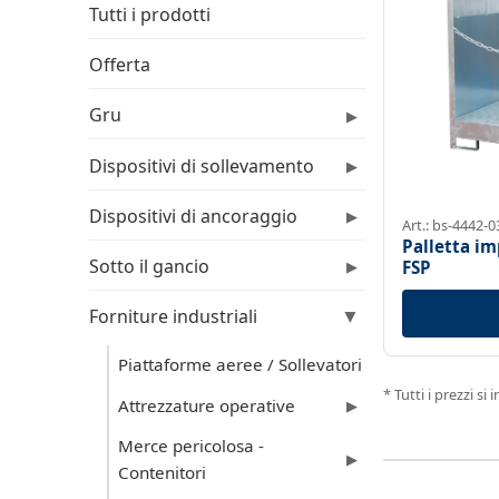
Tutti i prodotti
Offerta
Gru
▶
Dispositivi di sollevamento
▶
Dispositivi di ancoraggio
▶
Art.: bs-4442-
Palletta im
Sotto il gancio
FSP
▶
Forniture industriali
▶
Piattaforme aeree / Sollevatori
* Tutti i prezzi s
Attrezzature operative
▶
Merce pericolosa -
▶
Contenitori