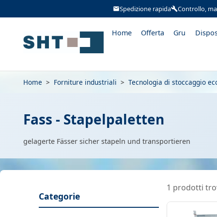
Spedizione rapida
Controllo, ma
Home
Offerta
Gru
Dispos
Home
>
Forniture industriali
>
Tecnologia di stoccaggio ec
Fass - Stapelpaletten
gelagerte Fässer sicher stapeln und transportieren
1 prodotti tro
Categorie